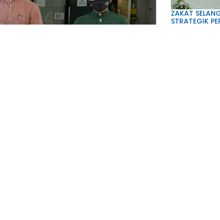
ZAKAT SELANG
STRATEGIK PE
20 Julai 2026
ZAKAT SELAN
KEPADA KOMUN
SELANGOR 20
14 Julai 2026
ta Imarahkan