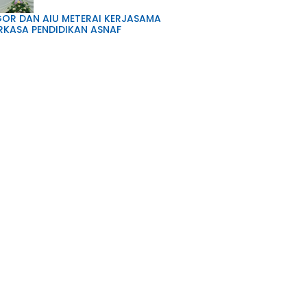
OR DAN AIU METERAI KERJASAMA
RKASA PENDIDIKAN ASNAF
GOR DEKATKAN PERKHIDMATAN ZAKAT
ITI DI KARNIVAL AGENSI ISLAM
26