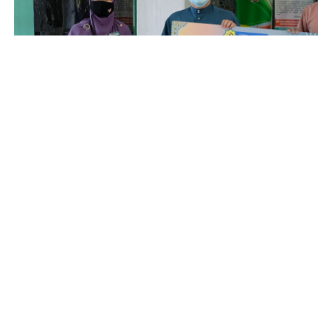
Ima Syuhada
April 8, 2022
LZS Sumbang RM2.0 Ju