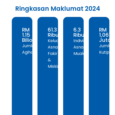
Ringkasan Maklumat 2024
RM
61.3
6.3
RM
1.15
Ribu
Ribu
1,067.
Bilion
Juta
Keluarga
Individu
Jumlah
Jumlah
Asnaf
Asnaf
Agihan
Kutipan
Fakir
Mualaf
&
Miskin