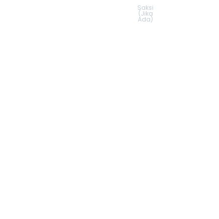
Saksi
(Jika
Ada)