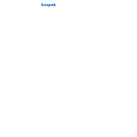
Suspek
Nama*
Jawatan*
No. Telefon