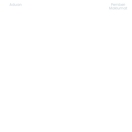
Aduan
Pemberi
Maklumat
Bahagian*
Alamat Emel
Seterusnya