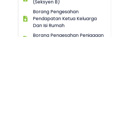
(Seksyen B)
Borang Pengesahan
Pendapatan Ketua Keluarga
Dan Isi Rumah
Borang Pengesahan Penjagaan
Anak
Senarai Semak
Dokumen
Senarai Semak Dokumen
Lampiran
Pendaftaran Asnaf Mualaf