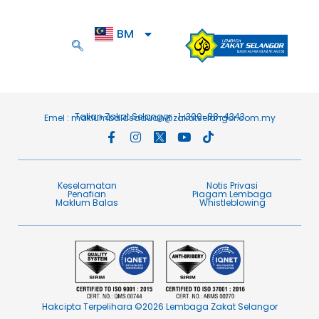
BM
EN
Talian Zakat Selangor : 1-300-88-4343
Emel :
maklumbalasaduan@zakatselangor.com.my
Keselamatan
Notis Privasi
Penafian​
Piagam Lembaga​
Maklum Balas​
Whistleblowing
Hakcipta Terpelihara ©2026 Lembaga Zakat Selangor