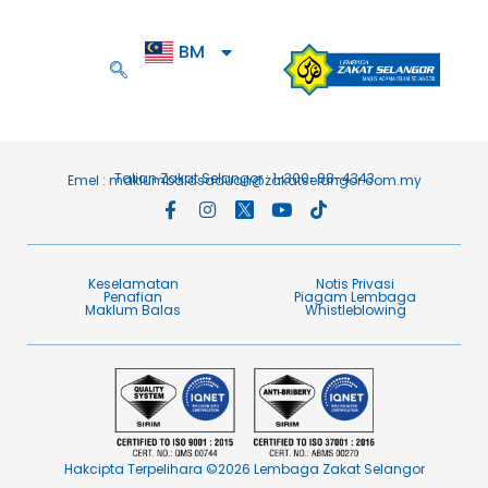
BM
EN
Talian Zakat Selangor : 1-300-88-4343
Emel :
maklumbalasaduan@zakatselangor.com.my
Keselamatan
Notis Privasi
Penafian​
Piagam Lembaga​
Maklum Balas​
Whistleblowing
Hakcipta Terpelihara ©2026 Lembaga Zakat Selangor