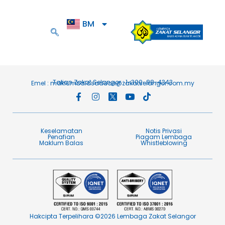
BM
EN
Talian Zakat Selangor : 1-300-88-4343
Emel :
maklumbalasaduan@zakatselangor.com.my
Keselamatan
Notis Privasi
Penafian​
Piagam Lembaga​
Maklum Balas​
Whistleblowing
Hakcipta Terpelihara ©2026 Lembaga Zakat Selangor