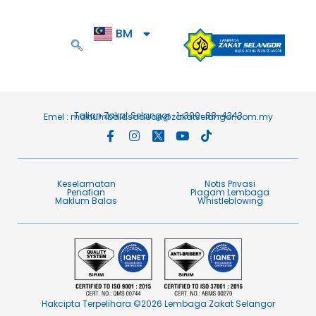
BM
EN
Talian Zakat Selangor : 1-300-88-4343
Emel :
maklumbalasaduan@zakatselangor.com.my
Keselamatan
Notis Privasi
Penafian​
Piagam Lembaga​
Maklum Balas​
Whistleblowing
Hakcipta Terpelihara ©2026 Lembaga Zakat Selangor