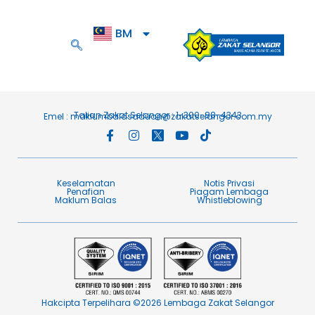
BM
EN
Talian Zakat Selangor : 1-300-88-4343
Emel :
maklumbalasaduan@zakatselangor.com.my
Keselamatan
Notis Privasi
Penafian​
Piagam Lembaga​
Maklum Balas​
Whistleblowing
Hakcipta Terpelihara ©2026 Lembaga Zakat Selangor