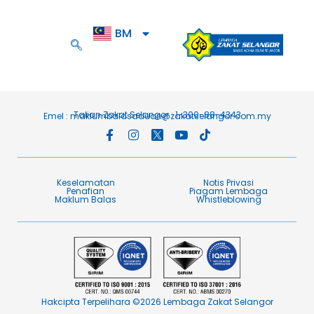
BM
EN
Talian Zakat Selangor : 1-300-88-4343
Emel :
maklumbalasaduan@zakatselangor.com.my
Keselamatan
Notis Privasi
Penafian​
Piagam Lembaga​
Maklum Balas​
Whistleblowing
Hakcipta Terpelihara ©2026 Lembaga Zakat Selangor