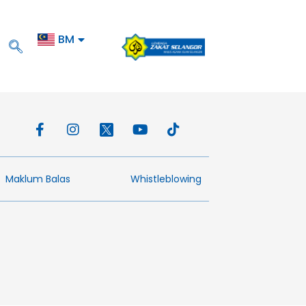
BM
EN
Maklum Balas​
Whistleblowing