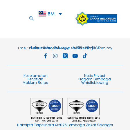
BM
EN
Talian Zakat Selangor : 1-300-88-4343
Emel :
maklumbalasaduan@zakatselangor.com.my
Keselamatan
Notis Privasi
Penafian​
Piagam Lembaga​
Maklum Balas​
Whistleblowing
Hakcipta Terpelihara ©2026 Lembaga Zakat Selangor