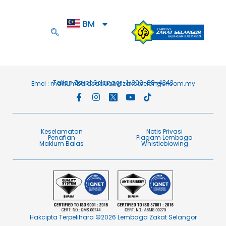
BM
EN
Talian Zakat Selangor : 1-300-88-4343
Emel :
maklumbalasaduan@zakatselangor.com.my
Keselamatan
Notis Privasi
Penafian​
Piagam Lembaga​
Maklum Balas​
Whistleblowing
Hakcipta Terpelihara ©2026 Lembaga Zakat Selangor