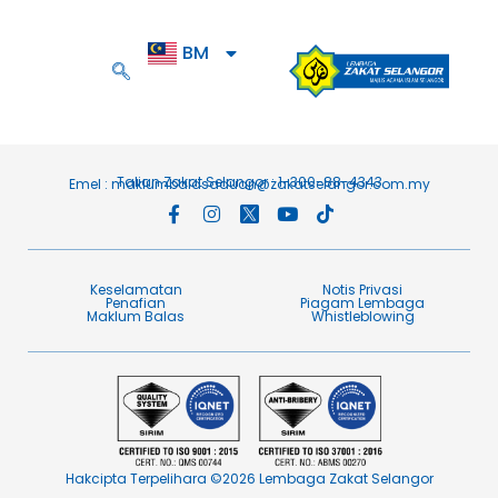
BM
EN
Talian Zakat Selangor : 1-300-88-4343
Emel :
maklumbalasaduan@zakatselangor.com.my
Keselamatan
Notis Privasi
Penafian​
Piagam Lembaga​
Maklum Balas​
Whistleblowing
Hakcipta Terpelihara ©2026 Lembaga Zakat Selangor