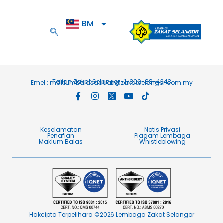
BM
EN
Talian Zakat Selangor : 1-300-88-4343
Emel :
maklumbalasaduan@zakatselangor.com.my
Keselamatan
Notis Privasi
Penafian​
Piagam Lembaga​
Maklum Balas​
Whistleblowing
Hakcipta Terpelihara ©2026 Lembaga Zakat Selangor