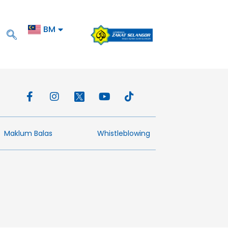
BM
EN
Maklum Balas​
Whistleblowing