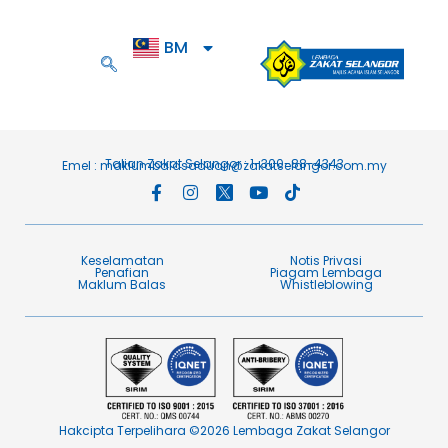
BM
EN
Talian Zakat Selangor : 1-300-88-4343
Emel :
maklumbalasaduan@zakatselangor.com.my
Keselamatan
Notis Privasi
Penafian​
Piagam Lembaga​
Maklum Balas​
Whistleblowing
Hakcipta Terpelihara ©2026 Lembaga Zakat Selangor