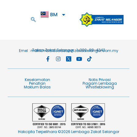
BM
EN
Talian Zakat Selangor : 1-300-88-4343
Emel :
maklumbalasaduan@zakatselangor.com.my
Keselamatan
Notis Privasi
Penafian​
Piagam Lembaga​
Maklum Balas​
Whistleblowing
Hakcipta Terpelihara ©2026 Lembaga Zakat Selangor