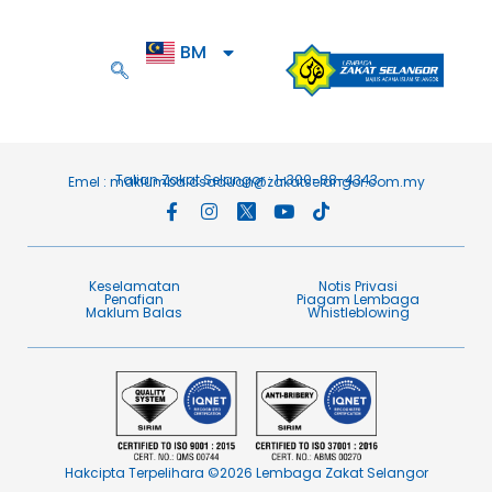
BM
EN
Talian Zakat Selangor : 1-300-88-4343
Emel :
maklumbalasaduan@zakatselangor.com.my
Keselamatan
Notis Privasi
Penafian​
Piagam Lembaga​
Maklum Balas​
Whistleblowing
Hakcipta Terpelihara ©2026 Lembaga Zakat Selangor