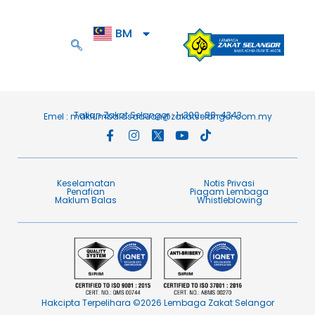
BM
EN
Talian Zakat Selangor : 1-300-88-4343
Emel :
maklumbalasaduan@zakatselangor.com.my
Keselamatan
Notis Privasi
Penafian​
Piagam Lembaga​
Maklum Balas​
Whistleblowing
Hakcipta Terpelihara ©2026 Lembaga Zakat Selangor