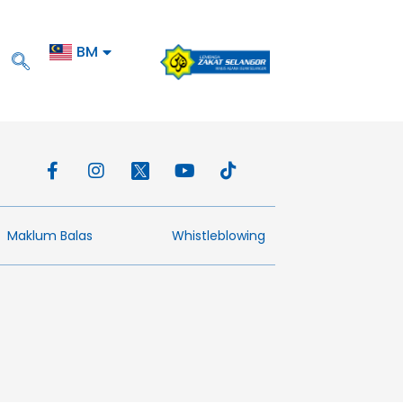
BM
EN
Maklum Balas​
Whistleblowing