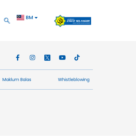
BM
EN
Maklum Balas​
Whistleblowing