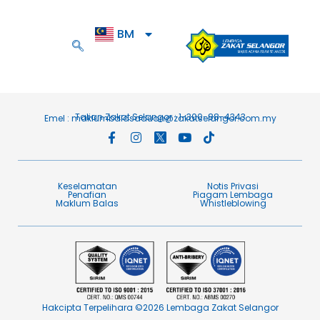
BM
EN
Talian Zakat Selangor : 1-300-88-4343
Emel :
maklumbalasaduan@zakatselangor.com.my
Keselamatan
Notis Privasi
Penafian​
Piagam Lembaga​
Maklum Balas​
Whistleblowing
Hakcipta Terpelihara ©2026 Lembaga Zakat Selangor